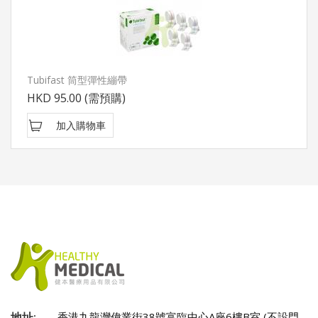
Tubifast 筒型彈性繃帶
HKD 95.00
(需預購)
加入購物車
地址:
香港九龍灣偉業街38號富臨中心A座6樓B室 (不設門