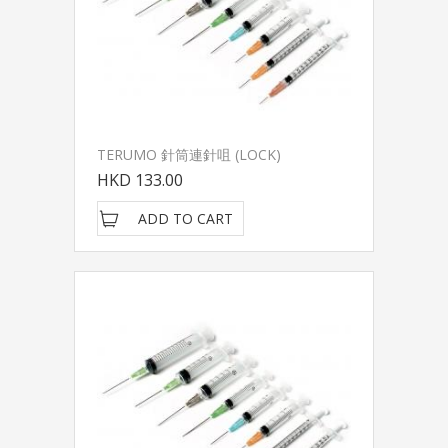
TERUMO 針筒連針咀 (LOCK)
HKD 133.00
ADD TO CART