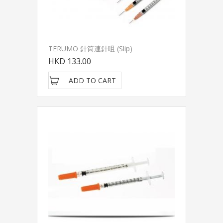
TERUMO 針筒連針咀 (Slip)
HKD 133.00
ADD TO CART