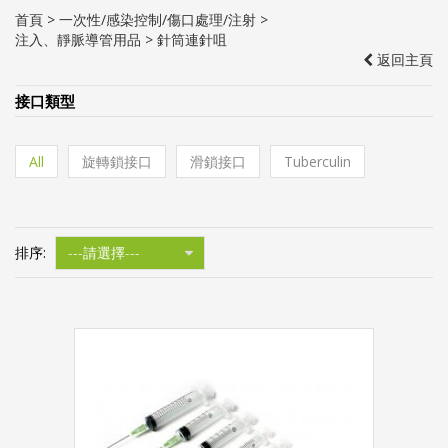
首頁
>
一次性/感染控制/傷口處理/注射
>
注入、靜脈導管用品
> 針筒連針咀
返回主頁
接口類型
All
旋轉鎖接口
滑鎖接口
Tuberculin
排序: