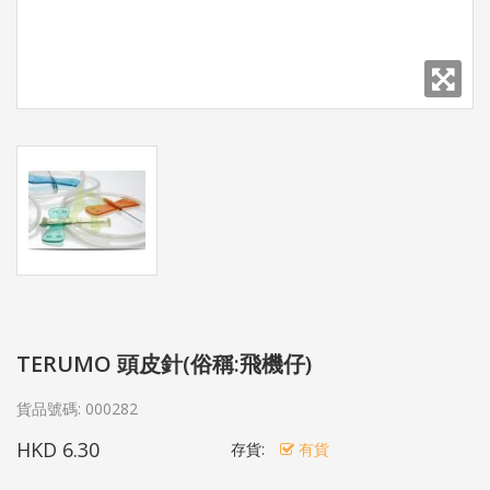
TERUMO 頭皮針(俗稱:飛機仔)
貨品號碼:
000282
HKD 6.30
存貨:
有貨