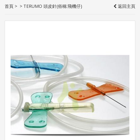
首頁
>
>
TERUMO 頭皮針(俗稱:飛機仔)
返回主頁