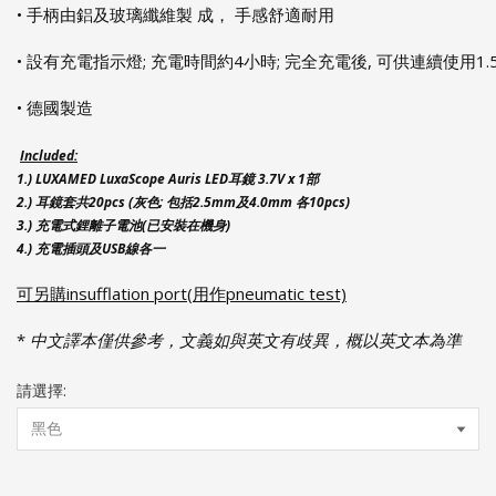
• 手柄由鋁及玻璃纖維製 成， 手感舒適耐用
• 設有充電指示燈; 充電時間約4小時; 完全充電後, 可供連續使用1.
• 德國製造
Included:
1.) LUXAMED LuxaScope Auris LED
耳鏡
3.7V x 1
部
2.)
耳鏡套共20pcs (灰色; 包括2.5mm及4.0mm 各10pcs)
3.)
充電式鋰離子電池(已安裝在機身)
4.)
充電插頭及USB線各一
可另購insufflation port(用作pneumatic test)
*
中文譯本僅供參考，文義如與英文有歧異，概以英文本為準
請選擇: