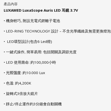
產品內容
LUXAMED LuxaScope Auris LED 耳鏡 3.7V
• 機身輕巧, 附設充電式鋰離子電池
• LED-RING TECHNOLOGY 設計 – 不含光學纖維及無需更換燈泡
• LED環型設計(包含6 Led燈)
• 一鍵式操作, 簡單易用: 包括開關及調節光度
• LED 使用壽命: 約100,000小時
•
光照强度
: 約10.000 Lux
• 色溫: 約4,200K
• 旋轉式3倍放大鏡片
• 靜止/停止運作約3分鐘會自動關機