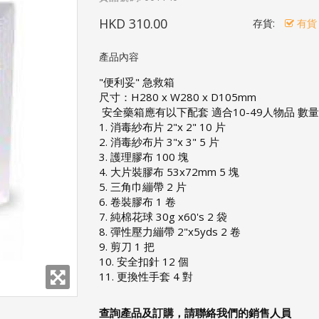
HKD 310.00
存貨:
有貨
產品內容
"便利妥" 急救箱
尺寸：H280 x W280 x D105mm
安全藥箱應有以下配套 適合10-49人物品 數量
1. 消毒紗布片 2"x 2" 10 片
2. 消毒紗布片 3"x 3" 5 片
3. 護理膠布 100 塊
4. 大片裝膠布 53x72mm 5 塊
5. 三角巾繃帶 2 片
6. 卷裝膠布 1 卷
7. 純棉花球 30g x60's 2 袋
8. 彈性壓力繃帶 2"x5yds 2 卷
9. 剪刀 1 把
10. 安全扣針 12 個
11. 更換性手套 4 對
查詢產品及訂購，請聯絡我們的銷售人員