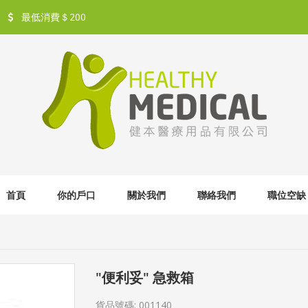
最低消費＄200
首頁
你的戶口
關於我們
聯絡我們
職位空缺
"便利妥" 急救箱
貨品號碼:
001140